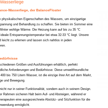
-Wasserliege
ance-Wasserliege, der BalanceFloater
e physikalischen Eigenschaften des Wassers, um einzigartige
tspannung und Behandlung zu schaffen. Sie bieten im Sommer eine
inter wohlige Wärme. Die Heizung kann auf bis zu 35 °C
e ideale Entspannungstemperatur bei etwa 32-33 °C liegt. Unsere
 leicht zu erlernen und lassen sich nahtlos in jeden
eren.
 Bedürfnisse
rschiedenen Größen und Ausführungen erhältlich, perfekt
edliche Anforderungen und Bedürfnisse. Diese umweltfreundliche
400 bis 750 Litern Wasser, ist die einzige ihrer Art auf dem Markt,
sage und Bewegung.
 nicht nur in seiner Funktionalität, sondern auch in seinem Design.
 der Rahmen sicheren Halt beim Auf- und Absteigen, während er
herapeuten eine ausgezeichnete Abstütz- und Sitzfunktion für die
Anwendung ermöglicht.