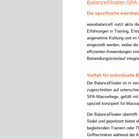
BalanceFloater-SPA
Die spezifische wavebal
wavebalance® nutzt aktiv di
Erfahrungen in Training, En
angenehme Kühlung und im W
eingestellt werden, wobei di
effizienten Anwendungen sind
Behandlungskreislauf integri
Vielfalt für individuelle
Der BalanceFloater ist in ve
zugeschnitten auf unterschi
SPA-Wasserliege, gefüllt mit 
speziell konzipiert für Mas
Der BalanceFloater übertrifft
Stabil und gepolstert bietet
begleitenden Trainern oder T
Grifftechniken während der 