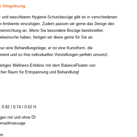
re Umgebung
- und waschbaren Hygiene-Schutzbezüge gibt es in verschiedenen
Ihr Ambiente einzufügen. Zudem passen wir gerne das Design des
eneinrichtung an. Wenn Sie besondere Bezüge bereitstellen
lwünsche haben, fertigen wir diese gerne für Sie an.
nur eine Behandlungsliege; er ist eine Kunstform, die
ereint und so Ihre individuellen Vorstellungen perfekt umsetzt.
gartiges Wellness-Erlebnis mit dem BalanceFloater von
icher Raum für Entspannung und Behandlung!
 0.82 / 0.74 / 0.62 H
en mit und ohne Öl
romaölmassage
en