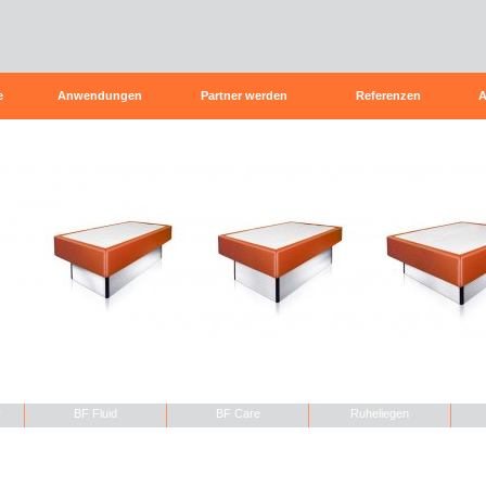
e
Anwendungen
Partner werden
Referenzen
A
r
BF Fluid
BF Care
Ruheliegen