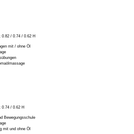
 0.82 / 0.74 / 0.62 H
gen mit / ohne Öl
age
übungen
Aromaölmassage
 0.74 / 0.62 H
und Bewegungsschule
age
 mit und ohne Öl