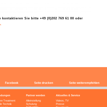
kontaktieren Sie bitte +49 (0)202 769 61 00 oder
.
Facebook
Seite drucken
Seite weiterempfehlen
ndungen
Partner werden
Aktuelles & Service
ure Treatment
Alleinstellung
Videos, TV
le Technik
Schulung
Presse