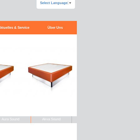
Select Language
▼
ktuelles & Service
Über Uns
Aura Sound
Akva Sound