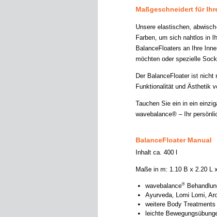
Maßgeschneidert für Ih
Unsere elastischen, abwisch
Farben, um sich nahtlos in 
BalanceFloaters an Ihre Inn
möchten oder spezielle Socke
Der BalanceFloater ist nicht 
Funktionalität und Ästhetik v
Tauchen Sie ein in ein einzi
wavebalance® – Ihr persönl
BalanceFloater Manual
Inhalt ca. 400 l
Maße in m: 1.10 B x 2.20 L x
®
wavebalance
Behandlung
Ayurveda, Lomi Lomi, A
weitere Body Treatments
leichte Bewegungsübung