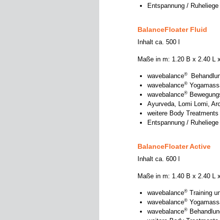
Entspannung / Ruheliege
BalanceFloater Fluid
Inhalt ca. 500 l
Maße in m: 1.20 B x 2.40 L x
®
wavebalance
Behandlun
®
wavebalance
Yogamass
®
wavebalance
Bewegungs
Ayurveda, Lomi Lomi, 
weitere Body Treatments
Entspannung / Ruheliege
BalanceFloater Active
Inhalt ca. 600 l
Maße in m: 1.40 B x 2.40 L x
®
wavebalance
Training 
®
wavebalance
Yogamass
®
wavebalance
Behandlung