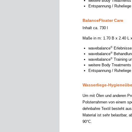
weitere Body Treatments
Entspannung / Ruheliege
BalanceFloater Care
Inhalt ca. 730 l
Maße in m: 1.70 B x 2.40 L x
®
wavebalance
Erlebnisse
®
wavebalance
Behandlung 
®
wavebalance
Training 
weitere Body Treatments
Entspannung / Ruheliege
Wasserliege-Hygieneüb
Um mit Ölen und anderen Pr
Polsterrahmen von einem spe
dehnbahre Textil besteht au
Material ist sehr belastbar, 
90°C.