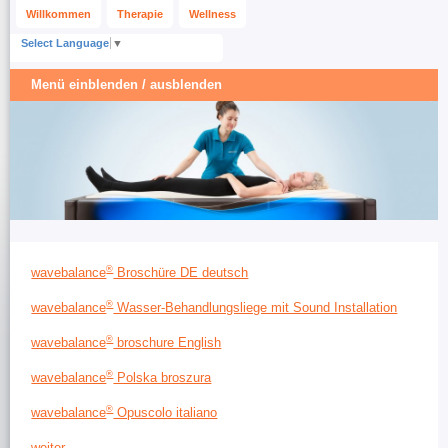
Willkommen
Therapie
Wellness
Select Language
▼
Menü einblenden / ausblenden
®
wavebalance
Broschüre DE deutsch
®
wavebalance
Wasser-Behandlungsliege mit Sound Installation
®
wavebalance
broschure English
®
wavebalance
Polska broszura
®
wavebalance
Opuscolo italiano
weiter