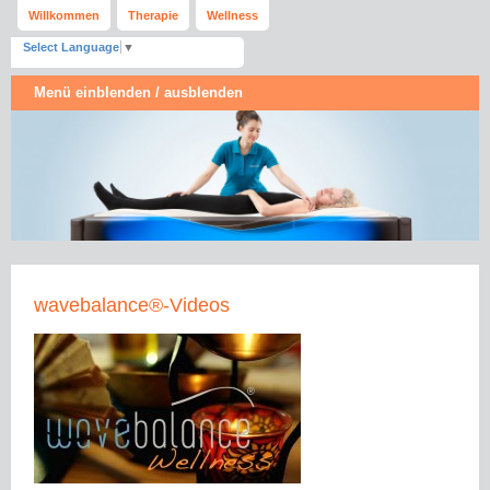
Willkommen
Therapie
Wellness
Select Language
▼
Menü einblenden / ausblenden
wavebalance®-Videos